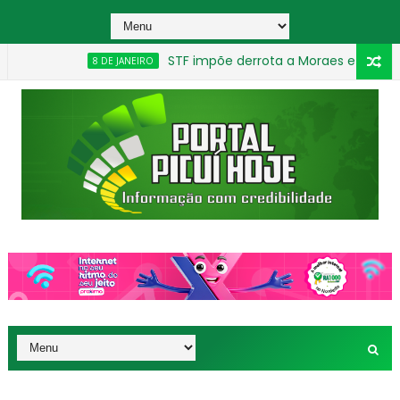
STF impõe derrota a Moraes e amplia redução de 
8 DE JANEIRO
Homem é preso suspeito de ameaçar criança
OPERAÇÃO GAME OVER
_________________________________________________