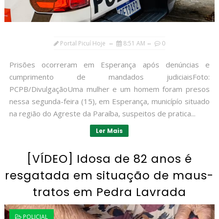
Portal Picuí Hoje
8:51 AM
0
Prisões ocorreram em Esperança após denúncias e
cumprimento de mandados judiciaisFoto:
PCPB/DivulgaçãoUma mulher e um homem foram presos
nessa segunda-feira (15), em Esperança, municípío situado
na região do Agreste da Paraíba, suspeitos de pratica...
Ler Mais
[VÍDEO] Idosa de 82 anos é
resgatada em situação de maus-
tratos em Pedra Lavrada
POLICIAL