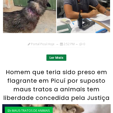
Portal Picuí Hoje
2:52 PM
0
Ler Mais
Homem que teria sido preso em
flagrante em Picuí por suposto
maus tratos a animais tem
liberdade concedida pela Justiça
MAUS-TRATOS DE ANIMAIS