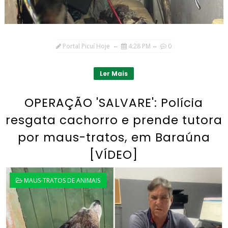
Portal Picuí Hoje
4:28 PM
0
Ler Mais
OPERAÇÃO 'SALVARE': Polícia
resgata cachorro e prende tutora
por maus-tratos, em Baraúna
[VÍDEO]
MAUS-TRATOS DE ANIMAIS