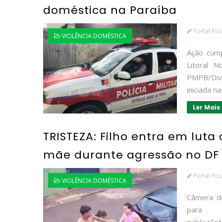
doméstica na Paraíba
Portal Pic
VIOLÊNCIA DOMÉSTICA
Ação cum
Litoral 
PMPB/Divu
iniciada n
Ler Mais
TRISTEZA: Filho entra em luta
mãe durante agressão no DF 
Portal Pic
VIOLÊNCIA DOMÉSTICA
Câmera d
para 