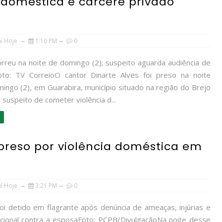
a doméstica e cárcere privado
uí Hoje
1:10 PM
0
orreu na noite de domingo (2); suspeito aguarda audiência de
oto: TV CorreioO cantor Dinarte Alves foi preso na noite
ingo (2), em Guarabira, município situado na região do Brejo
 suspeito de cometer violência d...
reso por violência doméstica em
uí Hoje
3:21 PM
0
foi detido em flagrante após denúncia de ameaças, injúrias e
ional contra a esposaFoto: PCPB/DivulgaçãoNa noite desse