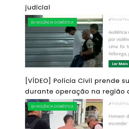
judicial
Portal Pic
VIOLÊNCIA DOMÉSTICA
Audiência
por violê
Lima foi 
Nóbrega, 
Ler Mais
[VÍDEO] Polícia Civil prende 
durante operação na região 
Portal Pic
VIOLÊNCIA DOMÉSTICA
Homem de 
esconder 