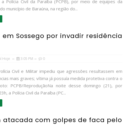
), a Polícia Civil da Paraíba (PCPB), por meio de equipes da
do município de Baraúna, na região do...
em Sossego por invadir residência
uí Hoje
3:05 PM
0
olícia Civil e Militar impediu que agressões resultassem em
ias mais graves; vítima já possuía medida protetiva contra o
.Foto: PCPB/ReproduçãoNa noite desse domingo (21), por
3h, a Polícia Civil da Paraíba (PC...
m atacada com golpes de faca pelo