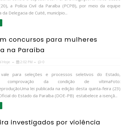
20), a Polícia Civil da Paraíba (PCPB), por meio da equipe
a da Delegacia de Cuité, município...
 em concursos para mulheres
ca na Paraíba
uí Hoje
2:02 PM
0
o vale para seleções e processos seletivos do Estado,
te comprovação da condição de vítimaFoto:
eproduçãoUma lei publicada na edição desta quinta-feira (23)
Oficial do Estado da Paraíba (DOE-PB) estabelece a isençã...
ira investigados por violência