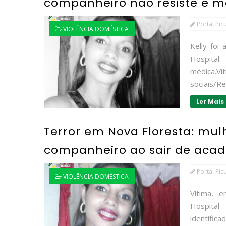
companheiro não resiste e m
Portal Pic
VIOLÊNCIA DOMÉSTICA
Kelly foi
Hospital
médica.
sociais/Re
Ler Mais
Terror em Nova Floresta: mul
companheiro ao sair de aca
Portal Pic
VIOLÊNCIA DOMÉSTICA
Vítima, 
Hospital
identific