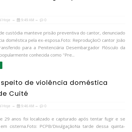
uí Hoje
9:49 AM
0
 de custódia manteve prisão preventiva do cantor, denunciado
ncia doméstica pela ex-esposa.Foto: ReproduçãoO cantor João
transferido para a Penitenciária Desembargador Flósculo da
popularmente conhecida como "Pre...
suspeito de violência doméstica
de Cuité
uí Hoje
9:46 AM
0
29 anos foi localizado e capturado após tentar fugir e se
em cisterna.Foto: PCPB/DivulgaçãoNa tarde dessa quinta-