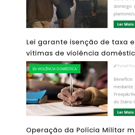
domingo (
plantonist
Ler Mais
Lei garante isenção de taxa
vítimas de violência domésti
Portal Pic
VIOLÊNCIA DOMÉSTICA
Benefíci
median
Freepik/R
do Diário 
Ler Mais
Operação da Polícia Militar m