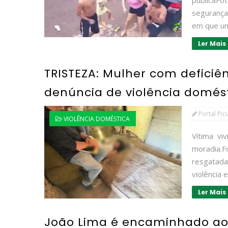
públicaF
segurança
em que um
Ler Mais
TRISTEZA: Mulher com deficiê
denúncia de violência domést
Portal Pic
VIOLÊNCIA DOMÉSTICA
Vítima vi
moradia.F
resgatada
violência 
Ler Mais
João Lima é encaminhado ao 