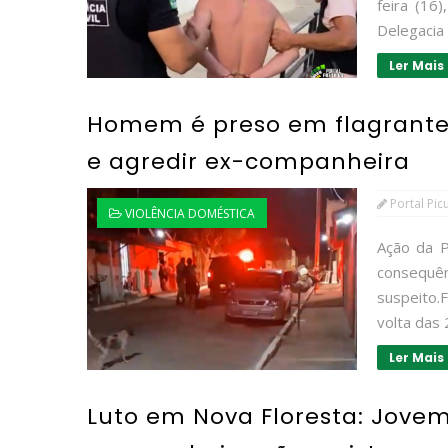
feira (16
Delegacia 
Ler Mais
Homem é preso em flagrante 
e agredir ex-companheira
Portal Pic
VIOLÊNCIA DOMÉSTICA
Ação da P
consequênc
suspeito
volta das 2
Ler Mais
Luto em Nova Floresta: Jove