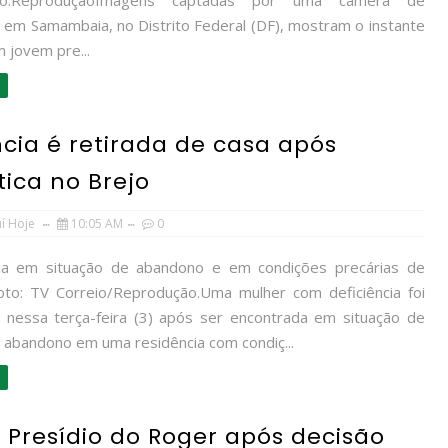
oto:ReproduçãoImagens captadas por uma câmera de
 em Samambaia, no Distrito Federal (DF), mostram o instante
 jovem pre...
ncia é retirada de casa após
ica no Brejo
uí Hoje
10:05 AM
0
via em situação de abandono e em condições precárias de
oto: TV Correio/Reprodução.Uma mulher com deficiência foi
 nessa terça-feira (3) após ser encontrada em situação de
e abandono em uma residência com condiç...
Presídio do Roger após decisão