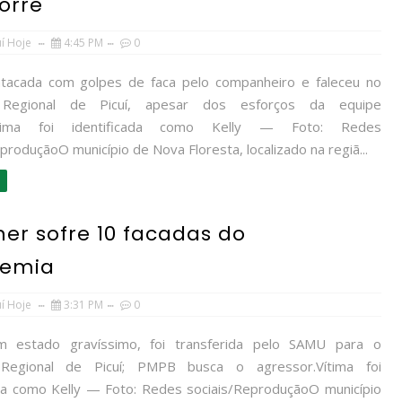
orre
uí Hoje
4:45 PM
0
 atacada com golpes de faca pelo companheiro e faleceu no
 Regional de Picuí, apesar dos esforços da equipe
Vítima foi identificada como Kelly — Foto: Redes
produçãoO município de Nova Floresta, localizado na regiã...
her sofre 10 facadas do
demia
uí Hoje
3:31 PM
0
em estado gravíssimo, foi transferida pelo SAMU para o
 Regional de Picuí; PMPB busca o agressor.Vítima foi
ada como Kelly — Foto: Redes sociais/ReproduçãoO município