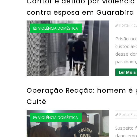
Cantor é detido por violênci
contra esposa em Guarabira
Portal Pic
VIOLÊNCIA DOMÉSTICA
Prisão oc
custódiaF
desse dom
paraibano,
Ler Mais
Operação Reação: homem é p
Cuité
Portal Pic
VIOLÊNCIA DOMÉSTICA
Suspeito 
dano emoc