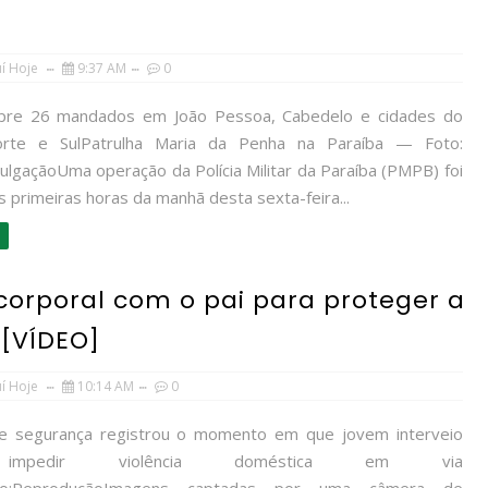
uí Hoje
9:37 AM
0
pre 26 mandados em João Pessoa, Cabedelo e cidades do
Norte e SulPatrulha Maria da Penha na Paraíba — Foto:
lgaçãoUma operação da Polícia Militar da Paraíba (PMPB) foi
as primeiras horas da manhã desta sexta-feira...
 corporal com o pai para proteger a
[VÍDEO]
uí Hoje
10:14 AM
0
e segurança registrou o momento em que jovem interveio
impedir violência doméstica em via