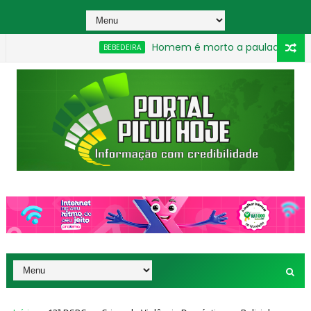
Homem é morto a pauladas após discussã
BEBEDEIRA
_________________________________________________