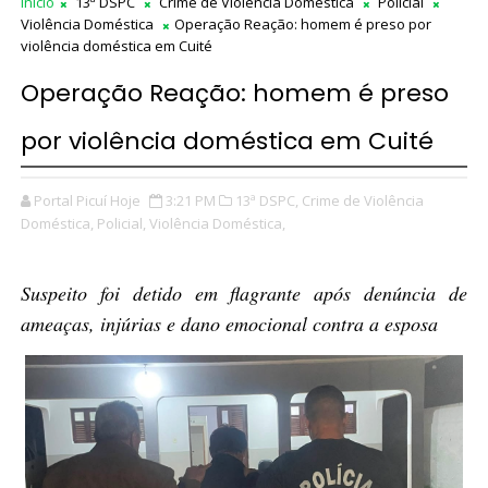
Início
13ª DSPC
Crime de Violência Doméstica
Policial
Violência Doméstica
Operação Reação: homem é preso por
violência doméstica em Cuité
Operação Reação: homem é preso
por violência doméstica em Cuité
Portal Picuí Hoje
3:21 PM
13ª DSPC,
Crime de Violência
Doméstica,
Policial,
Violência Doméstica,
Suspeito foi detido em flagrante após denúncia de
ameaças, injúrias e dano emocional contra a esposa