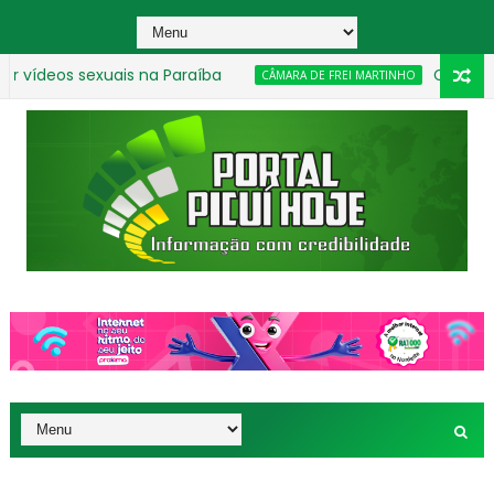
s sexuais na Paraíba
Câmara de Frei 
CÂMARA DE FREI MARTINHO
araíba
_________________________________________________