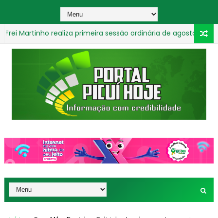
inho realiza primeira sessão ordinária de agosto com foco em p
_________________________________________________