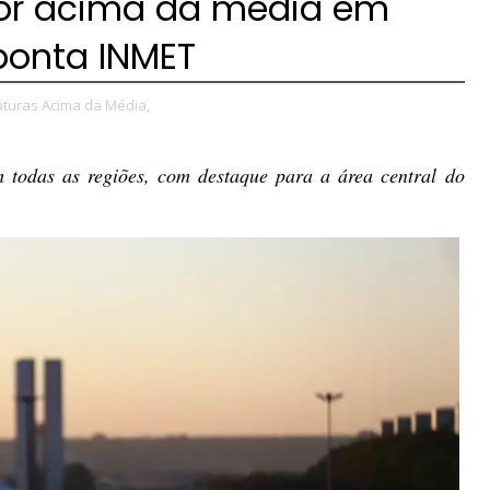
or acima da média em
aponta INMET
turas Acima da Média,
 todas as regiões, com destaque para a área central do