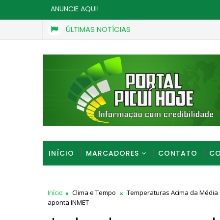
ANUNCIE AQUI!
ÚLTIMAS NOTÍCIAS
Peixe-boi é resgatado no rio Jaguaribe, em João Pessoa
AL
INÍCIO
MARCADORES
CONTATO
CO
Início
Clima e Tempo
Temperaturas Acima da Média
aponta INMET