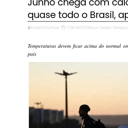
Junho chega com cal
quase todo o Brasil, 
Portal Picuí Hoje
11:00 AM
Clima e Tempo,
Tempera
Temperaturas devem ficar acima do normal em
país