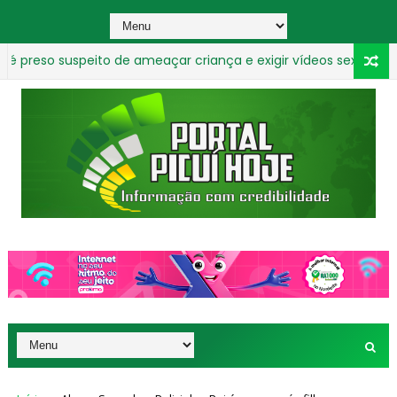
suspeito de ameaçar criança e exigir vídeos sexuais na Paraíb
ros em plena via pública deixa homem morto em frente a escol
_________________________________________________