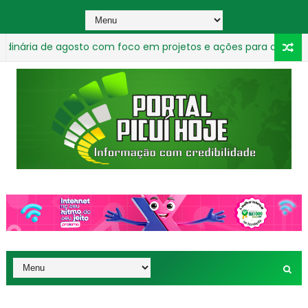
a de agosto com foco em projetos e ações para o município
sexuais na Paraíba
_________________________________________________