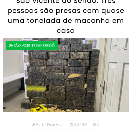
São Vicente do Seridó: Três
pessoas são presas com quase
uma tonelada de maconha em
casa
SÃO VICENTE DO SERIDÓ
Portal Picuí Hoje
3:34 PM
0