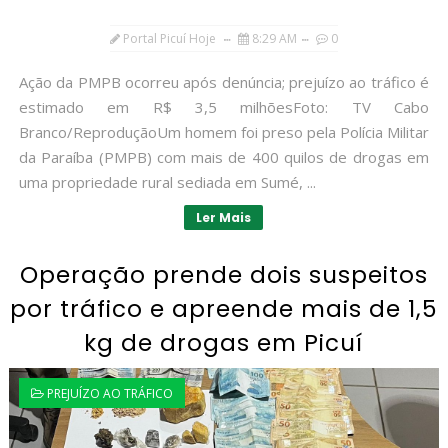
Portal Picuí Hoje
8:29 AM
0
Ação da PMPB ocorreu após denúncia; prejuízo ao tráfico é
estimado em R$ 3,5 milhõesFoto: TV Cabo
Branco/ReproduçãoUm homem foi preso pela Polícia Militar
da Paraíba (PMPB) com mais de 400 quilos de drogas em
uma propriedade rural sediada em Sumé, ...
Ler Mais
Operação prende dois suspeitos
por tráfico e apreende mais de 1,5
kg de drogas em Picuí
PREJUÍZO AO TRÁFICO