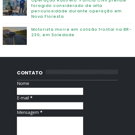
Operação Rastreio: Polícia Civil prende
foragido considerado de alta
periculosidade durante operação em
Nova Floresta
Motorista morre em colisão frontal na BR-
230, em Soledade
CONTATO
Nome
E-mail
*
Mensagem
*