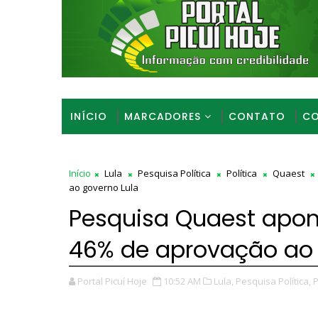
INÍCIO
MARCADORES
CONTATO
CO
Início
Lula
Pesquisa Política
Política
Quaest
ao governo Lula
Pesquisa Quaest apon
46% de aprovação ao 
Portal Picuí Hoje
10:52 AM
Lula,
Pesquisa Política,
P