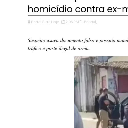
homicídio contra ex-
Portal Picuí Hoje
2:06 PM
Policial,
Suspeito usava documento falso e possuía man
tráfico e porte ilegal de arma.