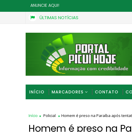
ANUNCIE AQUI!
ÚLTIMAS NOTÍCIAS
Homem é preso suspeito de ameaçar crian
OPERAÇÃO GAME OVER
INÍCIO
MARCADORES
CONTATO
CO
Início
Policial
Homem é preso na Paraíba após tentati
Homem é preso na Par