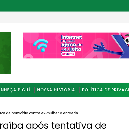
ça e exigir vídeos sexuais na Paraíba
_________________________________________________
NHEÇA PICUÍ
NOSSA HISTÓRIA
POLÍTICA DE PRIVAC
va de homicídio contra ex-mulher e enteada
aíba após tentativa de