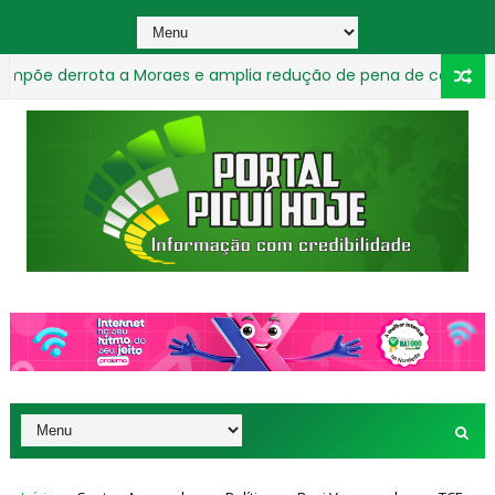
errota a Moraes e amplia redução de pena de condenada pelo 8
_________________________________________________