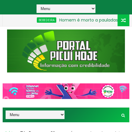
Homem é morto a pauladas após discussão d
BEBEDEIRA
ta durante assalto em João Pessoa
_________________________________________________