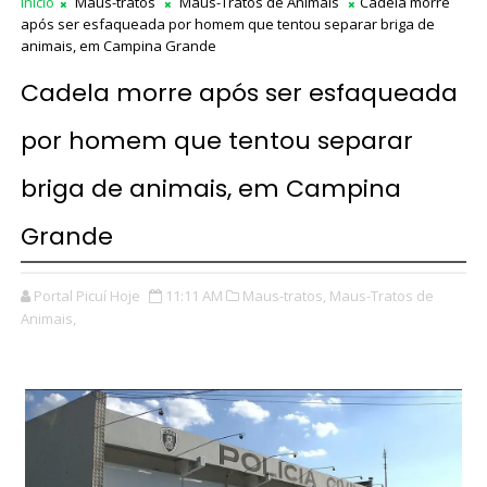
Início
Maus-tratos
Maus-Tratos de Animais
Cadela morre
após ser esfaqueada por homem que tentou separar briga de
animais, em Campina Grande
Cadela morre após ser esfaqueada
por homem que tentou separar
briga de animais, em Campina
Grande
Portal Picuí Hoje
11:11 AM
Maus-tratos,
Maus-Tratos de
Animais,