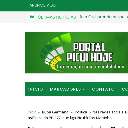
ANUNCIE AQUI!
Operação da Polícia Civil prende suspeitos ligad
ÚLTIMAS NOTÍCIAS
OPERAÇÃO LÓTUS
INÍCIO
MARCADORES
CONTATO
CO
Início
Buba Germano
Política
Nas redes sociais, 
asfáltica da PB-177, que liga Picuí à Frei Martinho