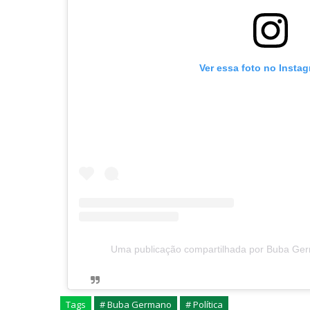
Ver essa foto no Insta
Uma publicação compartilhada por Buba G
Tags
# Buba Germano
# Política