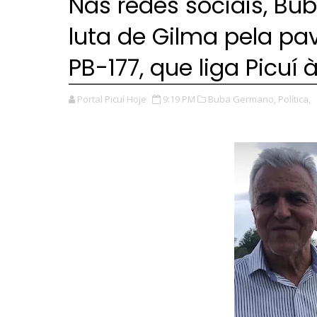
Nas redes sociais, Bu
luta de Gilma pela pa
PB-177, que liga Picuí 
Portal Picuí Hoje
9:19 PM
Buba Germano,
Política,