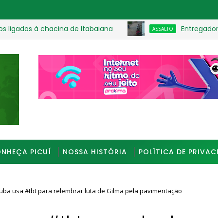
os à chacina de Itabaiana
Entregador se ajoe
ASSALTO
_________________________________________________
NHEÇA PICUÍ
NOSSA HISTÓRIA
POLÍTICA DE PRIVAC
Buba usa #tbt para relembrar luta de Gilma pela pavimentação