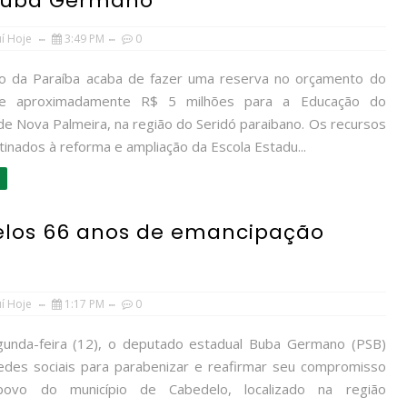
 Buba Germano
uí Hoje
3:49 PM
0
 da Paraíba acaba de fazer uma reserva no orçamento do
e aproximadamente R$ 5 milhões para a Educação do
de Nova Palmeira, na região do Seridó paraibano. Os recursos
inados à reforma e ampliação da Escola Estadu...
elos 66 anos de emancipação
uí Hoje
1:17 PM
0
unda-feira (12), o deputado estadual Buba Germano (PSB)
edes sociais para parabenizar e reafirmar seu compromisso
vo do município de Cabedelo, localizado na região