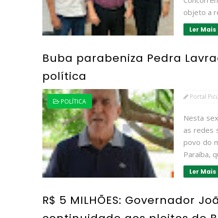
Concorrên
objeto a r
Ler Mais
Buba parabeniza Pedra Lavr
política
Portal Pic
POLÍTICA
Nesta sex
as redes 
povo do m
Paraíba, 
Ler Mais
R$ 5 MILHÕES: Governador Jo