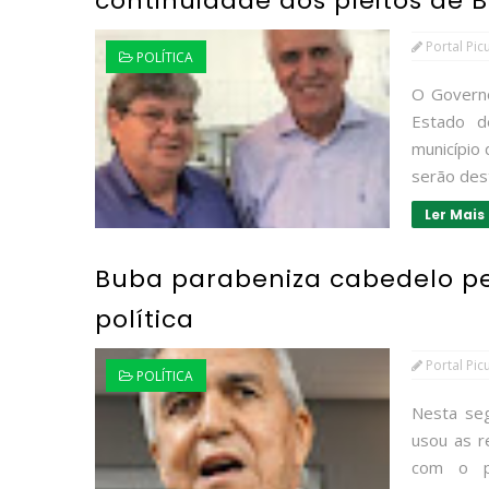
continuidade aos pleitos de
Portal Pic
POLÍTICA
O Governo
Estado d
município 
serão dest
Ler Mais
Buba parabeniza cabedelo p
política
Portal Pic
POLÍTICA
Nesta seg
usou as r
com o po