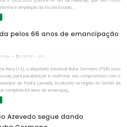
cia nº 002/2023 (confira no fim da matéria), que tem como
eforma e ampliação da Escola Estadu...
ada pelos 66 anos de emancipação
uí Hoje
2:00 PM
0
ta-feira (13), o deputado estadual Buba Germano (PSB) usou
sociais para parabenizar e reafirmar seu compromisso com o
unicípio de Pedra Lavrada, localizado na região do Seridó da
que completa 64 anos de emancipaç...
ão Azevedo segue dando