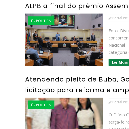
ALPB a final do prêmio Assem
Portal Pic
POLÍTICA
Foto: Div
concorre
Nacional
categoria 
Ler Mais
Atendendo pleito de Buba, Go
licitação para reforma e am
Portal Pic
POLÍTICA
O Diário 
terça-fei