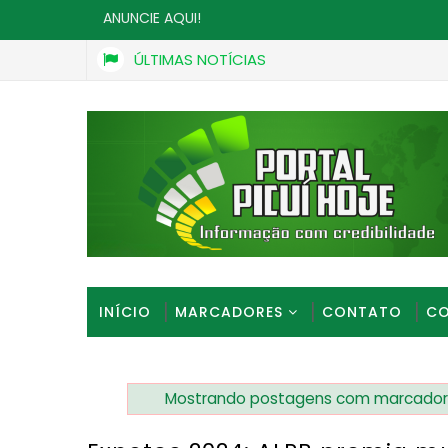
ANUNCIE AQUI!
ÚLTIMAS NOTÍCIAS
ena via pública deixa homem morto em frente a escola em Picu
INÍCIO
MARCADORES
CONTATO
CO
Mostrando postagens com marcado