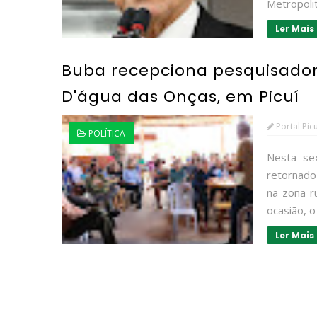
Metropoli
Ler Mais
Buba recepciona pesquisador
D'água das Onças, em Picuí
Portal Pic
POLÍTICA
Nesta se
retornado
na zona ru
ocasião, o
Ler Mais