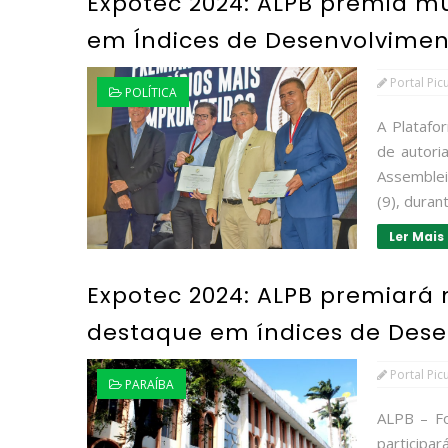
Expotec 2024: ALPB premia m
em Índices de Desenvolvimen
Portal Pic
POLÍTICA
A Platafo
de autori
Assemblei
(9), duran
Ler Mais
Expotec 2024: ALPB premiará
destaque em índices de Dese
Portal Pic
PARAÍBA
ALPB – Fo
participa