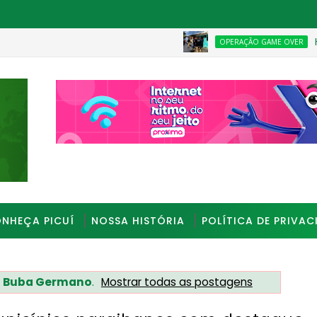
Homem é p
OPERAÇÃO GAME OVER
í
_________________________________________________
NHEÇA PICUÍ
NOSSA HISTÓRIA
POLÍTICA DE PRIVAC
r
Buba Germano
.
Mostrar todas as postagens