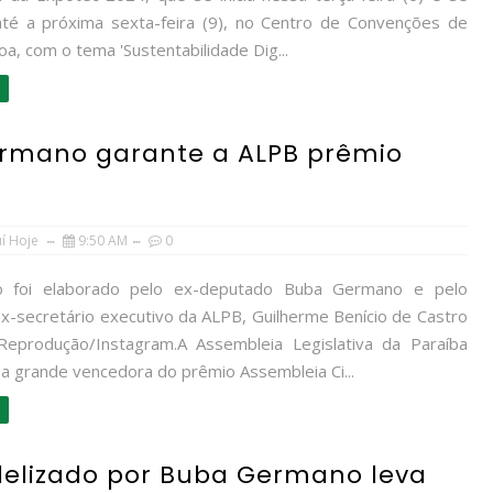
té a próxima sexta-feira (9), no Centro de Convenções de
a, com o tema 'Sustentabilidade Dig...
Germano garante a ALPB prêmio
uí Hoje
9:50 AM
0
o foi elaborado pelo ex-deputado Buba Germano e pelo
x-secretário executivo da ALPB, Guilherme Benício de Castro
eprodução/Instagram.A Assembleia Legislativa da Paraíba
 a grande vencedora do prêmio Assembleia Ci...
idelizado por Buba Germano leva