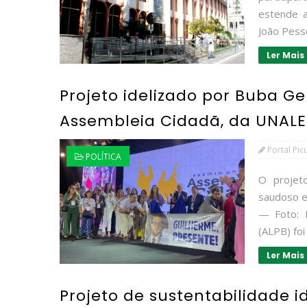
estende a
João Pesso
Ler Mais
Projeto idelizado por Buba 
Assembleia Cidadã, da UNALE
Portal Pic
POLÍTICA
O projet
saudoso e
— Foto: R
(ALPB) foi
Ler Mais
Projeto de sustentabilidade 