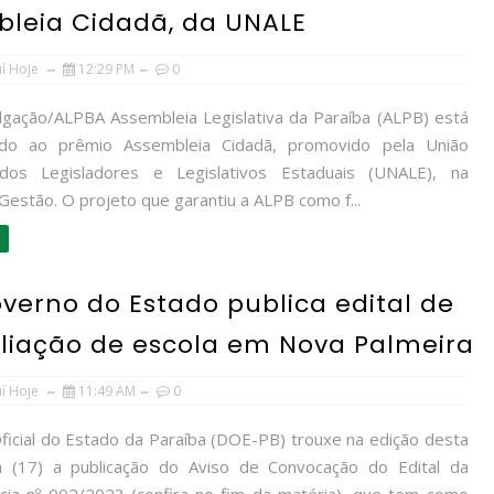
bleia Cidadã, da UNALE
uí Hoje
12:29 PM
0
ulgação/ALPBA Assembleia Legislativa da Paraíba (ALPB) está
ndo ao prêmio Assembleia Cidadã, promovido pela União
 dos Legisladores e Legislativos Estaduais (UNALE), na
Gestão. O projeto que garantiu a ALPB como f...
verno do Estado publica edital de
pliação de escola em Nova Palmeira
uí Hoje
11:49 AM
0
Oficial do Estado da Paraíba (DOE-PB) trouxe na edição desta
ra (17) a publicação do Aviso de Convocação do Edital da