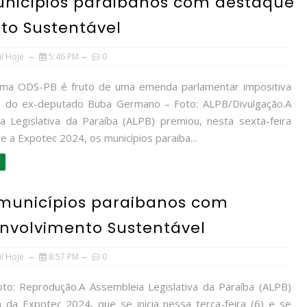
unicípios paraibanos com destaque
to Sustentável
uí Hoje
5:46 PM
0
rma ODS-PB é fruto de uma emenda parlamentar impositiva
a do ex-deputado Buba Germano – Foto: ALPB/Divulgação.A
a Legislativa da Paraíba (ALPB) premiou, nesta sexta-feira
te a Expotec 2024, os municípios paraiba...
 municípios paraibanos com
nvolvimento Sustentável
uí Hoje
8:57 PM
0
to: Reprodução.A Assembleia Legislativa da Paraíba (ALPB)
rá da Expotec 2024, que se inicia nessa terça-feira (6) e se