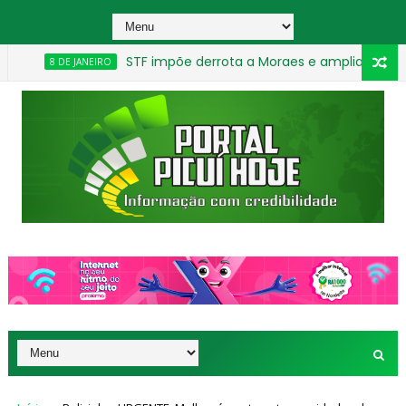
STF impõe derrota a Moraes e amplia redução de pe
 DE JANEIRO
_________________________________________________