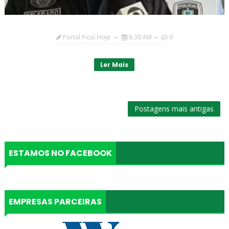
Portal Picuí Hoje
8:30 AM
0
Ler Mais
Postagens mais antigas
ESTAMOS NO FACEBOOK
EMPRESAS PARCEIRAS