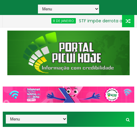
STF impõe derrota a Moraes e amp
8 DE JANEIRO
ameaçar criança e exigir vídeos sexuais na Paraíba
_________________________________________________