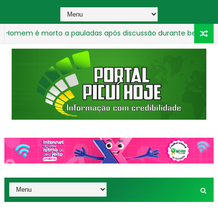
 é morto a pauladas após discussão durante bebedeira na Pa
dor se ajoelha para não perder bicicleta durante assalto em Jo
_________________________________________________