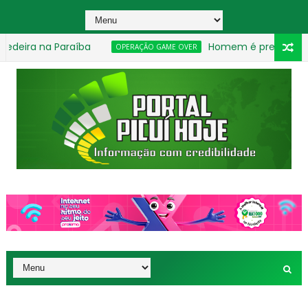
 na Paraíba
Homem é preso suspeito de 
OPERAÇÃO GAME OVER
o em João Pessoa
_________________________________________________