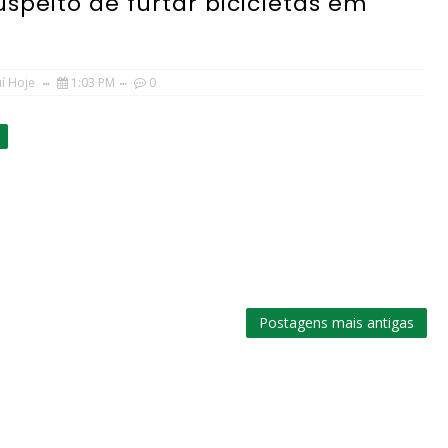
speito de furtar bicicletas em
uí Hoje
1:03 PM
0
Postagens mais antigas