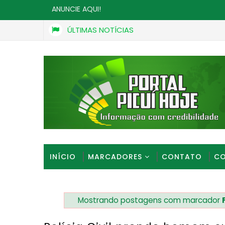
ANUNCIE AQUI!
ÚLTIMAS NOTÍCIAS
Entregador se ajoelha para não perder bicicleta 
ASSALTO
INÍCIO
MARCADORES
CONTATO
CO
Mostrando postagens com marcador