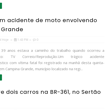
em acidente de moto envolvendo
 Grande
uí Hoje
1:43 PM
0
 39 anos estava a caminho do trabalho quando ocorreu a
.Foto: TV Correio/Reprodução.Um trágico acidente
stico com vítima fatal foi registrado na manhã desta quinta-
 em Campina Grande, município localizado na regi...
e dois carros na BR-361, no Sertão