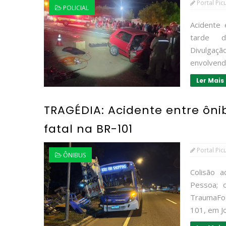
Portal Pic
POLICIAL
Acidente 
tarde d
Divulgaçã
envolvendo
Ler Mais
TRAGÉDIA: Acidente entre ôn
fatal na BR-101
Portal Pic
ÔNIBUS
Colisão 
Pessoa; o
TraumaFot
101, em Jo