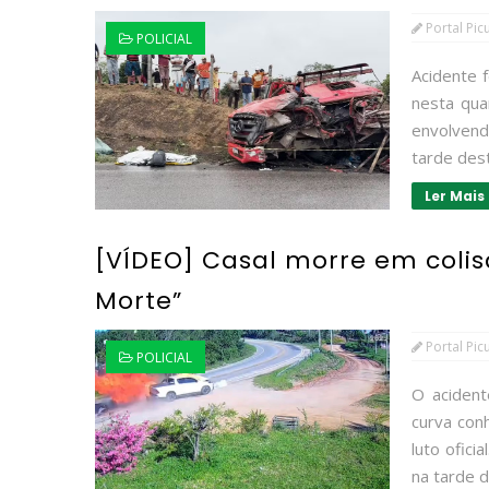
Portal Pic
POLICIAL
Acidente f
nesta qua
envolven
tarde dest
Ler Mais
[VÍDEO] Casal morre em colis
Morte”
Portal Pic
POLICIAL
O acident
curva con
luto ofic
na tarde d