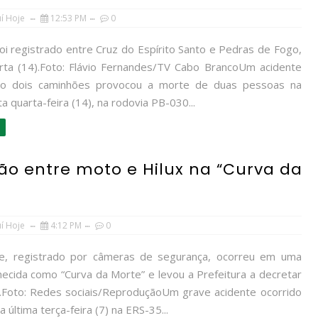
uí Hoje
12:53 PM
0
oi registrado entre Cruz do Espírito Santo e Pedras de Fogo,
rta (14).Foto: Flávio Fernandes/TV Cabo BrancoUm acidente
do dois caminhões provocou a morte de duas pessoas na
a quarta-feira (14), na rodovia PB-030...
ão entre moto e Hilux na “Curva da
uí Hoje
4:12 PM
0
e, registrado por câmeras de segurança, ocorreu em uma
hecida como “Curva da Morte” e levou a Prefeitura a decretar
ial.Foto: Redes sociais/ReproduçãoUm grave acidente ocorrido
a última terça-feira (7) na ERS-35...