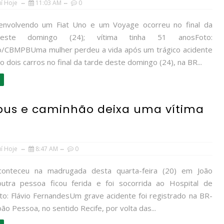
uí Hoje
11:03 AM
0
envolvendo um Fiat Uno e um Voyage ocorreu no final da
este domingo (24); vítima tinha 51 anosFoto:
o/CBMPBUma mulher perdeu a vida após um trágico acidente
 dois carros no final da tarde deste domingo (24), na BR...
ibus e caminhão deixa uma vítima
uí Hoje
8:47 AM
0
aconteceu na madrugada desta quarta-feira (20) em João
utra pessoa ficou ferida e foi socorrida ao Hospital de
o: Flávio FernandesUm grave acidente foi registrado na BR-
ão Pessoa, no sentido Recife, por volta das...