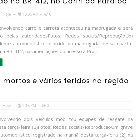
o na BR-412, no Cariri da Paraíba
uí Hoje
10:06 AM
0
envolvendo carro e carreta aconteceu na madrugada e será
ado pelas autoridadesFotos: Redes sociais/ReproduçãoUm
dente automobilístico ocorrido na madrugada dessa quarta-
, na BR-412, nas imediações do acesso a Pra...
 mortos e vários feridos na região
uí Hoje
1:18 PM
0
nvolvendo dois veículos mobilizou equipes de resgate na
ta terça-feira (2)Fotos: Redes sociais/ReproduçãoUm grave
automobilístico registrado na manhã desta terça-feira (2) na