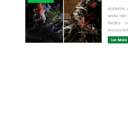
Acidente 
ainda não
Redes so
motociclet
Ler Mais