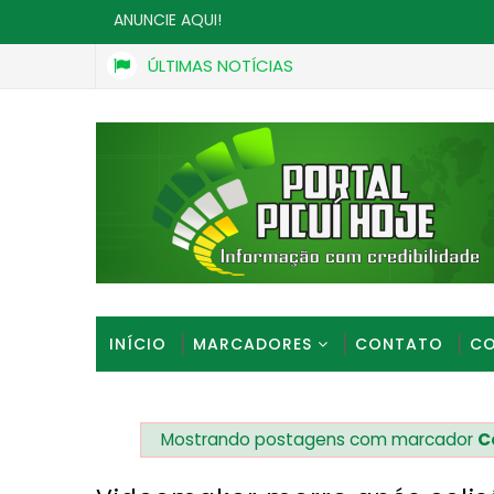
ANUNCIE AQUI!
ÚLTIMAS NOTÍCIAS
Peixe-boi é resgatado no rio Jaguaribe, em João Pessoa
INÍCIO
MARCADORES
CONTATO
CO
Mostrando postagens com marcador
C