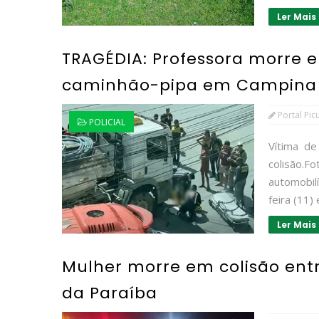
Ler Mais
TRAGÉDIA: Professora morre 
caminhão-pipa em Campina
Portal Pic
POLICIAL
Vítima de
colisão
automobilí
feira (11)
Ler Mais
Mulher morre em colisão entr
da Paraíba