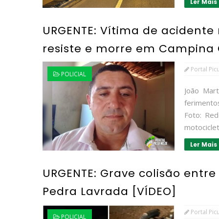
Ler Mais
URGENTE: Vítima de acidente
resiste e morre em Campina
Portal Pic
POLICIAL
João Mart
feriment
Foto: Red
motociclet
Ler Mais
URGENTE: Grave colisão entre
Pedra Lavrada [VÍDEO]
Portal Pic
POLICIAL