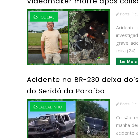
Videomaker morre após colisã
Portal Pic
POLICIAL
Acidente 
investig
grave aci
feira (24)
Ler Mais
Acidente na BR-230 deixa dois
do Seridó da Paraíba
Portal Pic
SALGADINHO
Colisão e
manhã des
acidente 