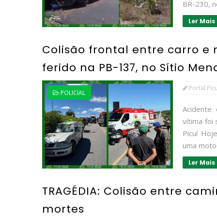
BR-230, no
Ler Mais
Colisão frontal entre carro
ferido na PB-137, no Sítio Me
Portal Pic
POLICIAL
Acidente 
vítima foi
Picuí Hoj
uma motoci
Ler Mais
TRAGÉDIA: Colisão entre cam
mortes