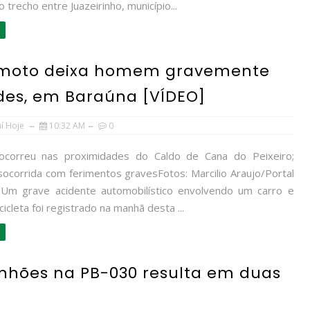
 trecho entre Juazeirinho, município...
 e moto deixa homem gravemente
ndes, em Baraúna [VÍDEO]
uí Hoje
10:32 AM
0
ocorreu nas proximidades do Caldo de Cana do Peixeiro;
 socorrida com ferimentos gravesFotos: Marcilio Araujo/Portal
eUm grave acidente automobilístico envolvendo um carro e
cleta foi registrado na manhã desta ...
inhões na PB-030 resulta em duas