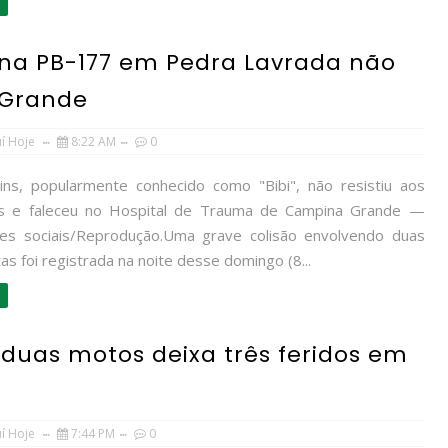
 na PB-177 em Pedra Lavrada não
 Grande
uí Hoje
8:22 AM
0
ins, popularmente conhecido como "Bibi", não resistiu aos
os e faleceu no Hospital de Trauma de Campina Grande —
es sociais/Reprodução.Uma grave colisão envolvendo duas
as foi registrada na noite desse domingo (8...
 duas motos deixa três feridos em
uí Hoje
7:44 PM
0