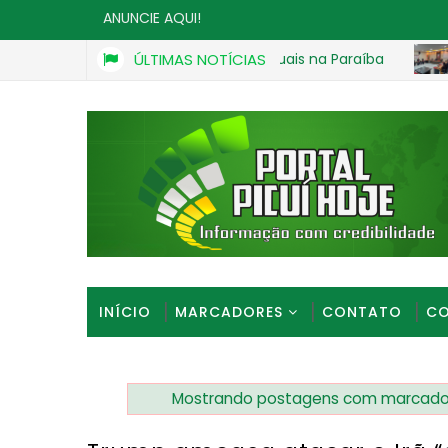
ANUNCIE AQUI!
ar criança e exigir vídeos sexuais na Paraíba
ÚLTIMAS NOTÍCIAS
CÂMARA
INÍCIO
MARCADORES
CONTATO
CO
Mostrando postagens com marcad