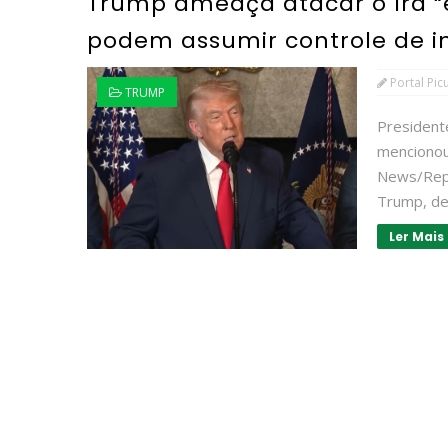
Trump ameaça atacar o Irã “e
podem assumir controle de in
Portal Pic
TRUMP
Presiden
menciono
News/Rep
Trump, dec
Ler Mais