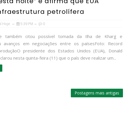
sta noite” e afirma que EUA
fraestrutura petrolífera
uí Hoje
5:39 PM
0
te também citou possível tomada da Ilha de Kharg e
u avanços em negociações entre os paísesFoto: Record
roduçãoO presidente dos Estados Unidos (EUA), Donald
larou nesta quinta-feira (11) que o país deve realizar um...
Postagens mais antigas