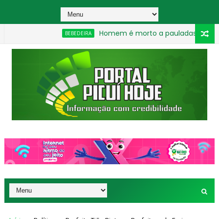
Homem é morto a pauladas após discussão dur
BEBEDEIRA
Entregador se ajoelha para não perder bicicleta
ASSALTO
_________________________________________________