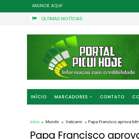
ANUNCIE AQUI!
ÚLTIMAS NOTÍCIAS
Homem é preso suspeito de ameaçar criança e exigir víde
OVER
INÍCIO
MARCADORES
CONTATO
CO
Início
Mundo
Vaticano
Papa Francisco aprova bê
Papa Francisco aprov