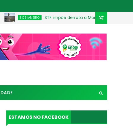
STF impõe derrota a Moraes e amplia redução de 
8 DE JANEIRO
IDADE
ESTAMOS NO FACEBOOK