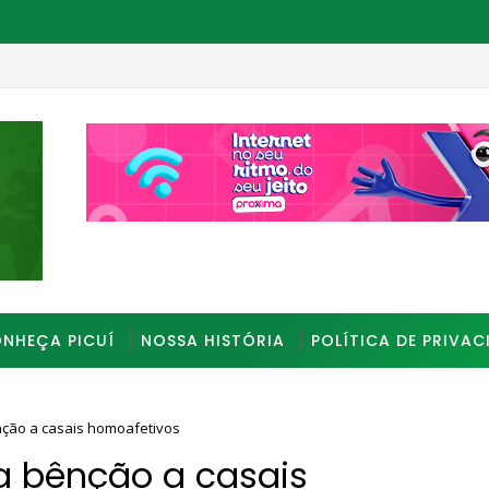
os sexuais na Paraíba
_________________________________________________
NHEÇA PICUÍ
NOSSA HISTÓRIA
POLÍTICA DE PRIVAC
nção a casais homoafetivos
a bênção a casais