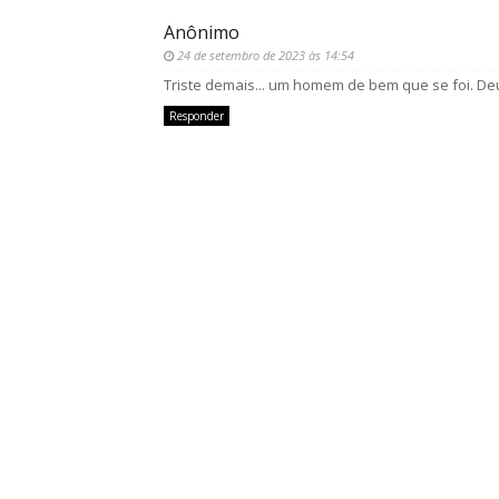
Anônimo
24 de setembro de 2023 às 14:54
Triste demais... um homem de bem que se foi. De
Responder