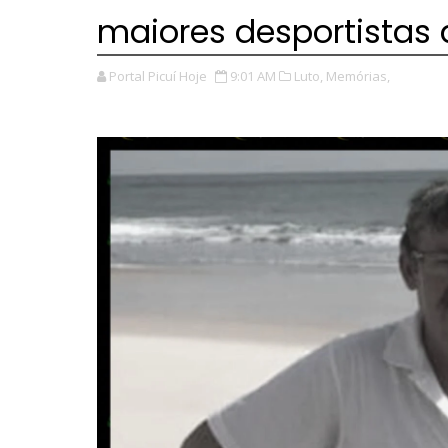
maiores desportistas 
Portal Picuí Hoje
9:01 AM
Luto,
Memórias,