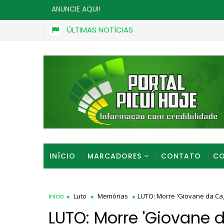
ANUNCIE AQUI!
ÚLTIMAS NOTÍCIAS
Entregador se ajoelha para não perder bicicleta dura
ASSALTO
INÍCIO
MARCADORES
CONTATO
CO
Início
Luto
Memórias
LUTO: Morre 'Giovane da Cag
LUTO: Morre 'Giovane 