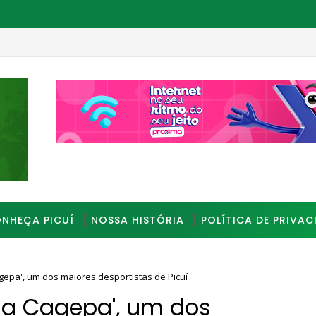
nte assalto em João Pessoa
_________________________________________________
NHEÇA PICUÍ
NOSSA HISTÓRIA
POLÍTICA DE PRIVAC
epa', um dos maiores desportistas de Picuí
da Cagepa', um dos