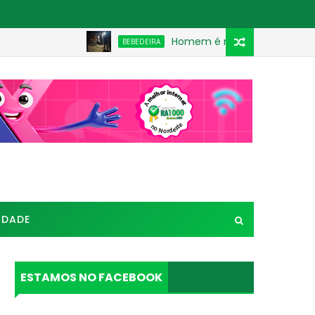
Homem é morto a pauladas após disc
BEBEDEIRA
IDADE
ESTAMOS NO FACEBOOK