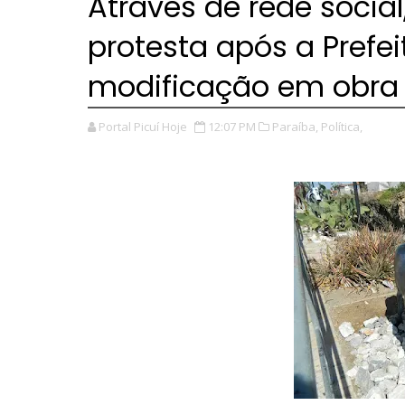
Através de rede socia
protesta após a Prefeit
modificação em obra d
Portal Picuí Hoje
12:07 PM
Paraíba,
Política,