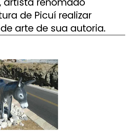
l, artista renomado
ura de Picuí realizar
e arte de sua autoria.